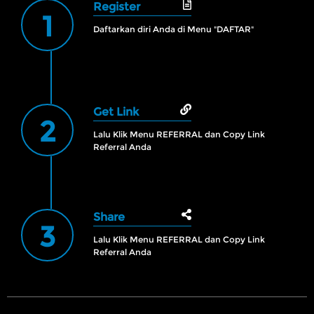
Register
1
Referral
Daftarkan diri Anda di Menu "DAFTAR"
Promosi
Hubungi Kami
Live Chat
Get Link
2
Lalu Klik Menu REFERRAL dan Copy Link
Pengaduan Customer
Referral Anda
Pilih Bahasa:
Share
3
MASUK
DAFTAR
Lalu Klik Menu REFERRAL dan Copy Link
Referral Anda
&copy; Mbahsloto : Agen bola & Game Online
Terpercaya di Indonesia Tahun Ini. Hak Cipta
Dilindungi.