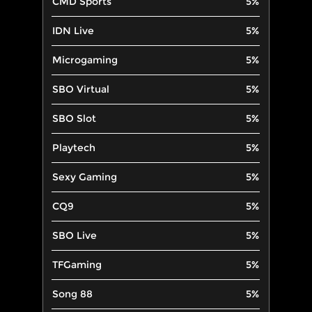
CMD Sports
5%
IDN Live
5%
Microgaming
5%
SBO Virtual
5%
SBO Slot
5%
Playtech
5%
Sexy Gaming
5%
CQ9
5%
SBO Live
5%
TFGaming
5%
Song 88
5%