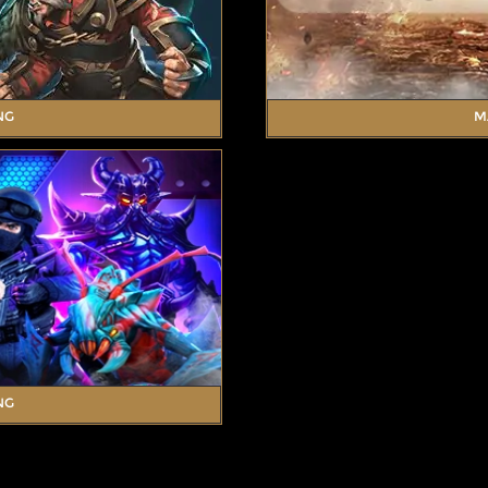
NG
M
NG