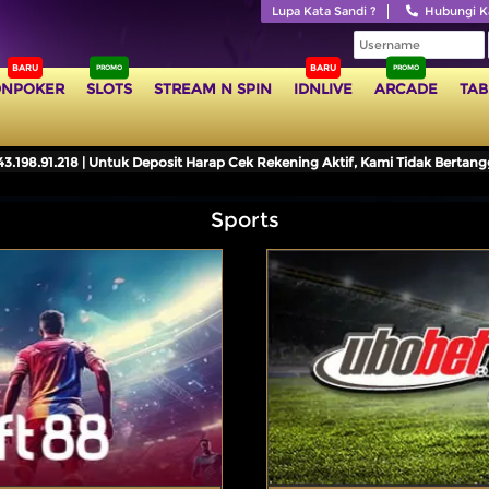
Lupa Kata Sandi ?
Hubungi K
BARU
BARU
PROMO
PROMO
DNPOKER
SLOTS
STREAM N SPIN
IDNLIVE
ARCADE
TAB
8 | Untuk Deposit Harap Cek Rekening Aktif, Kami Tidak Bertanggung Jawab
Sports