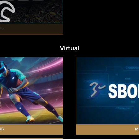
NG
Virtual
NG
M