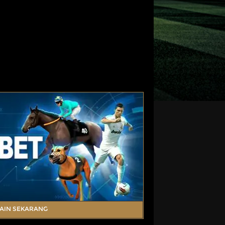
AIN SEKARANG