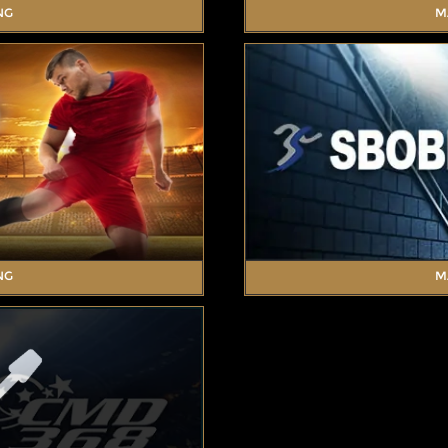
NG
M
NG
M