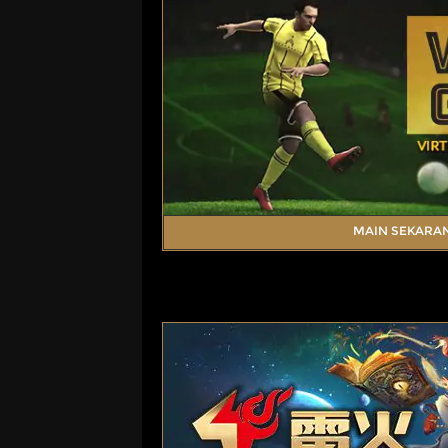
MAIN SEKARA