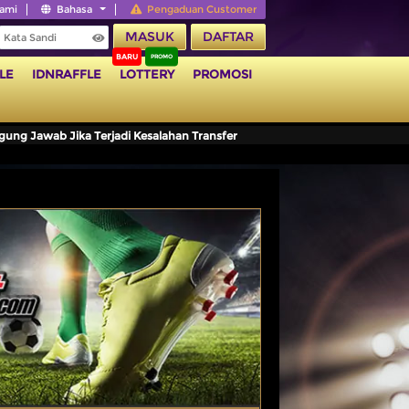
ami
Bahasa
Pengaduan Customer
DAFTAR
BARU
PROMO
LE
IDNRAFFLE
LOTTERY
PROMOSI
 Jika Terjadi Kesalahan Transfer
SELAMAT DATANG DI MBAHSLOTO - L