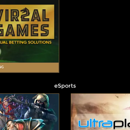
NG
eSports