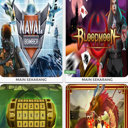
MAIN SEKARANG
MAIN SEKARANG