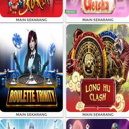
Referral
Promosi
MAIN SEKARANG
MAIN SEKARANG
Hubungi Kami
Live Chat
Pengaduan Customer
Pilih Bahasa:
MASUK
DAFTAR
&copy; Mbahsloto : Agen bola & Game Online
MAIN SEKARANG
MAIN SEKARANG
Terpercaya di Indonesia Tahun Ini. Hak Cipta
Dilindungi.