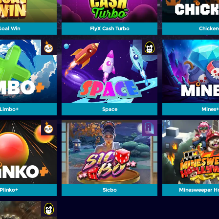
Goal Win
FlyX Cash Turbo
Chicken
Limbo+
Space
Mines+
Play
Play
Plinko+
Sicbo
Minesweeper H